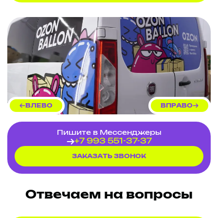
занимаемся
производством
рекламы на
транспорте:
Разработаем макет или сделаем по
вашему
Напечатаем на автомобильной
виниловой пленке
Заламинируем
ВЛЕВО
ВПРАВО
Оклеим автомобиль рекламой
Заказывайте рекламную оклейку
Пишите в Мессенджеры
автомобилей
у нас!
+7 993 551-37-37
ЗАКАЗАТЬ ЗВОНОК
Отвечаем на вопросы