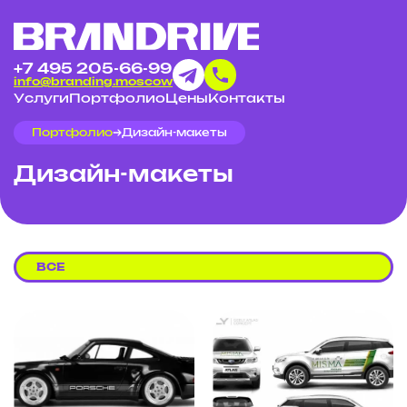
+7 495 205-66-99
info@branding.moscow
Услуги
Портфолио
Цены
Контакты
Портфолио
Дизайн-макеты
Дизайн-макеты
ВСЕ