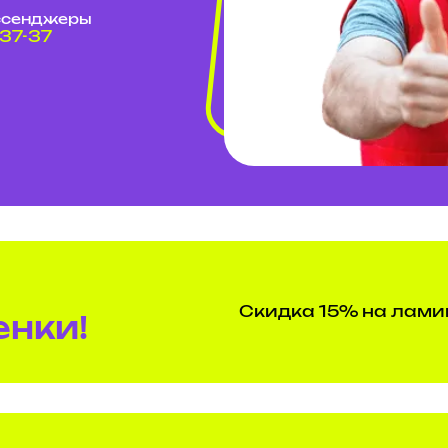
ссенджеры
-37-37
Скидка 15% на лами
нки!