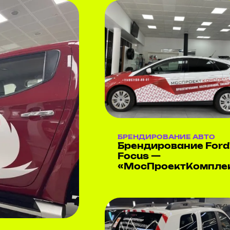
БРЕНДИРОВАНИЕ АВТО
Брендирование Ford
Focus —
«МосПроектКомпле