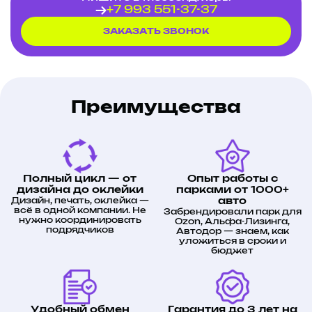
+7 993 551-37-37
ЗАКАЗАТЬ ЗВОНОК
Преимущества
Полный цикл — от
Опыт работы с
дизайна до оклейки
парками от 1000+
Дизайн, печать, оклейка —
авто
всё в одной компании. Не
Забрендировали парк для
нужно координировать
Ozon, Альфа-Лизинга,
подрядчиков
Автодор — знаем, как
уложиться в сроки и
бюджет
Удобный обмен
Гарантия до 3 лет на