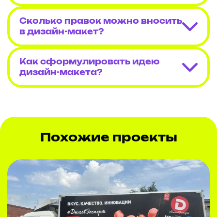
общественных местах.
Итог:
проект позволил бренду PRIME
Сколько правок можно вносить
усилить узнаваемость и повысить
привлекательность мобильного пункта
в дизайн-макет?
питания. Готовы реализовать
аналогичные проекты для вашего
бизнеса!
Как сформулировать идею
дизайн-макета?
Похожие проекты