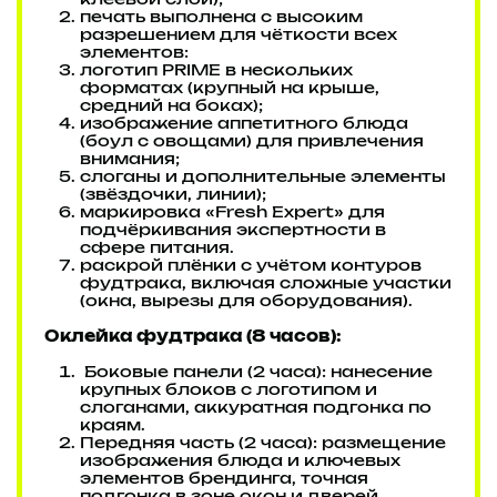
клеевой слой);
печать выполнена с высоким
разрешением для чёткости всех
элементов:
логотип PRIME в нескольких
форматах (крупный на крыше,
средний на боках);
изображение аппетитного блюда
(боул с овощами) для привлечения
внимания;
слоганы и дополнительные элементы
(звёздочки, линии);
маркировка «Fresh Expert» для
подчёркивания экспертности в
сфере питания.
раскрой плёнки с учётом контуров
фудтрака, включая сложные участки
(окна, вырезы для оборудования).
Оклейка фудтрака (8 часов):
Боковые панели (2 часа): нанесение
крупных блоков с логотипом и
слоганами, аккуратная подгонка по
краям.
Передняя часть (2 часа): размещение
изображения блюда и ключевых
элементов брендинга, точная