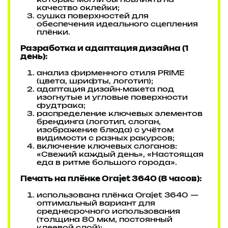
которые могли бы повлиять на
качество оклейки;
сушка поверхностей для
обеспечения идеального сцепления
плёнки.
Разработка и адаптация дизайна (1
день):
анализ фирменного стиля PRIME
(цвета, шрифты, логотип);
адаптация дизайн-макета под
изогнутые и угловые поверхности
фудтрака;
распределение ключевых элементов
брендинга (логотип, слоган,
изображение блюда) с учётом
видимости с разных ракурсов;
включение ключевых слоганов:
«Свежий каждый день», «Настоящая
еда в ритме большого города».
Печать на плёнке Orajet 3640 (8 часов):
использована плёнка Orajet 3640 —
оптимальный вариант для
среднесрочного использования
(толщина 80 мкм, постоянный