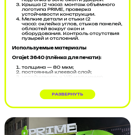
подгонка в зоне окон и дверей.
Крыша (2 часа): монтаж объёмного
логотипа PRIME, проверка
устойчивости конструкции.
Мелкие детали и стыки (2
часа): оклейка углов, стыков панелей,
областей вокруг окон и
оборудования. Контроль отсутствия
пузырей и отслоений.
Используемые материалы
Orajet 3640 (плёнка для печати):
толщина — 80 мкм;
постоянный клеевой слой;
устойчивость к УФ-излучению,
атмосферным воздействиям (дождь,
снег, перепады температур);
износостойкость — выдерживает
РАЗВЕРНУТЬ
мойку высокого давления;
подходит для цифровой печати
(латекс, сольвент, УФ, экосольвент);
срок службы — до 2 лет при
соблюдении условий эксплуатации.
Особенности проекта