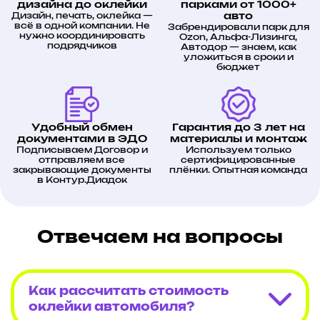
Эстетический эффект: гармоничный
дизайна до оклейки
парками от 1000+
и современный дизайн,
Дизайн, печать, оклейка —
авто
подчёркивающий динамику бренда.
всё в одной компании. Не
Забрендировали парк для
Практичность: плёнка защищает
нужно координировать
Ozon, Альфа-Лизинга,
поверхности фудтрака от мелких
подрядчиков
Автодор — знаем, как
повреждений и загрязнений.
уложиться в сроки и
бюджет
Гарантии и сроки службы
Гарантия: 6 месяцев на качество
работ и материалов.
Срок службы плёнки: до 2 лет при
Удобный обмен
Гарантия до 3 лет на
соблюдении условий эксплуатации.
документами в ЭДО
материалы и монтаж
Подписываем Договор и
Используем только
Результат
отправляем все
сертифицированные
закрывающие документы
плёнки. Опытная команда
в Контур.Диадок
Фудтрак PRIME превратился в
мобильный рекламный щит, который:
привлекает внимание потенциальных
клиентов;
Отвечаем на вопросы
транслирует ключевые ценности
бренда (свежесть, качество, ритм
большого города);
создаёт визуальную ассоциацию с
PRIME за счёт единого стиля;
Как рассчитать стоимость
эффективно работает на
оклейки автомобиля?
продвижение бренда в