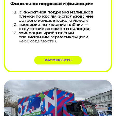
Финальная подрезка и фиксация:
аккуратная подрезка излишков
плёнки по краям (использование
острого канцелярского ножа);
проверка натяжения плёнки —
отсутствие заломов и складок;
фиксация краёв плёнки
специальным герметиком (при
необходимости).
Контроль качества:
осмотр всех элементов при разном
РАЗВЕРНУТЬ
освещении (прямой свет, рассеянный
свет);
проверка герметичности в местах
стыков и креплений;
устранение мелких недочётов
(пузыри, неровности).
Особенности плёнки Orajet 3551:
устойчивость к ультрафиолету
(сохранение яркости цветов до 5 лет);
эластичность, позволяющая
оклеивать сложные изогнутые