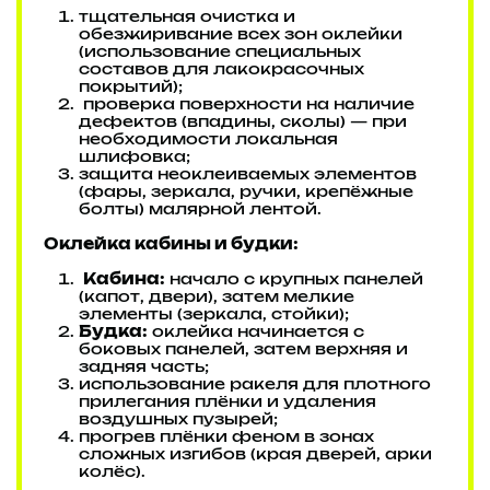
тщательная очистка и
обезжиривание всех зон оклейки
(использование специальных
составов для лакокрасочных
покрытий);
проверка поверхности на наличие
дефектов (впадины, сколы) — при
необходимости локальная
шлифовка;
защита неоклеиваемых элементов
(фары, зеркала, ручки, крепёжные
болты) малярной лентой.
Оклейка кабины и будки:
Кабина:
начало с крупных панелей
(капот, двери), затем мелкие
элементы (зеркала, стойки);
Будка:
оклейка начинается с
боковых панелей, затем верхняя и
задняя часть;
использование ракеля для плотного
прилегания плёнки и удаления
воздушных пузырей;
прогрев плёнки феном в зонах
сложных изгибов (края дверей, арки
колёс).