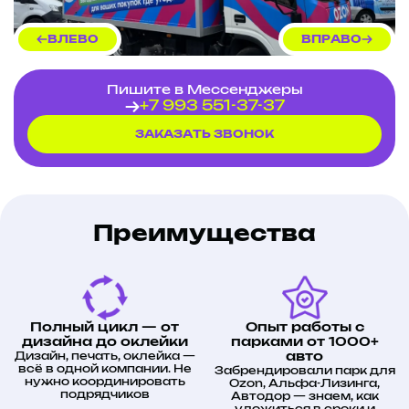
поверхности;
стойкость к перепадам температур
(от –40°C до +80°C);
ВЛЕВО
ВПРАВО
высокая адгезия к лакокрасочному
покрытию;
устойчивость к химическим
реагентам (дождь, снег, дорожные
Пишите в Мессенджеры
реагенты).
+7 993 551-37-37
Рекомендации после оклейки:
ЗАКАЗАТЬ ЗВОНОК
не эксплуатировать грузовик в
экстремальных условиях (камни,
ветки) в течение 24 часов после
оклейки;
избегать мойки под высоким
Преимущества
давлением в зоне швов первые 3 дня;
для чистки использовать мягкие
моющие средства, не содержащие
абразивных частиц;
при появлении мелких пузырей —
обратиться к исполнителю по
гарантии.
Полный цикл — от
Опыт работы с
дизайна до оклейки
парками от 1000+
Результат:
Дизайн, печать, оклейка —
авто
всё в одной компании. Не
Забрендировали парк для
грузовик KAMAZ полностью
нужно координировать
Ozon, Альфа-Лизинга,
оформлен в фирменном стиле OZON;
подрядчиков
Автодор — знаем, как