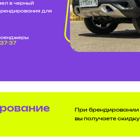
вел в черный
брендирования для
ссенджеры
-37-37
ирование
При брендировании 
вы получаете скидку