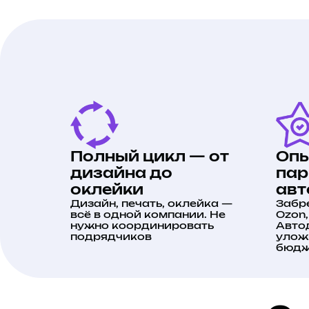
Полный цикл — от
Опы
дизайна до
пар
оклейки
авт
Дизайн, печать, оклейка —
Забр
всё в одной компании. Не
Ozon
нужно координировать
Автод
подрядчиков
уложи
бюдж