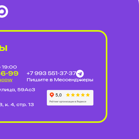
ты
о 19:00
66-99
+7 993 551-37-37
oscow
Пишите в Мессенджеры
улица, 59Ас3
 к. 4, стр. 13